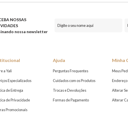
CEBA NOSSAS
VIDADES
inando nossa newsletter
titucional
Ajuda
Minha 
e a Yali
Perguntas Frequentes
Meus Ped
viços Especializados
Cuidados com os Produtos
Endereço 
tica de Entrega
Trocas e Devoluções
Alterar S
ítica de Privacidade
Formas de Pagamento
Alterar C
ras Promocionais