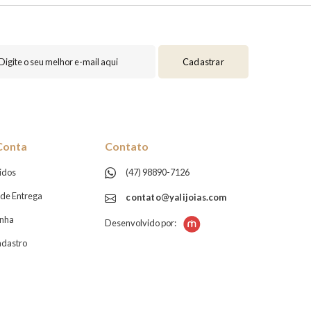
Cadastrar
Conta
Contato
idos
(47) 98890-7126
de Entrega
contato@yalijoias.com
enha
Desenvolvido por:
adastro