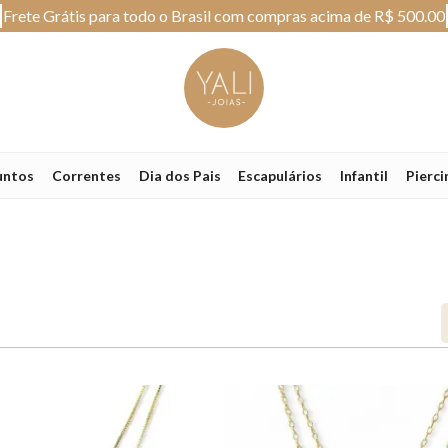
Frete Grátis para todo o Brasil com compras acima de R$ 500.00
untos
Correntes
Dia dos Pais
Escapulários
Infantil
Pierci