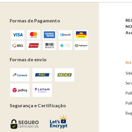
Formas de Pagamento
RE
NO
Ass
Formas de envio
Ins
Sobr
Ser
Polí
Pol
Segurança e Certificação
Reg