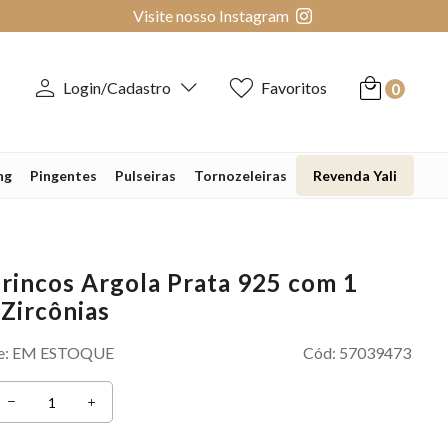
Visite nosso Instagram
Login/Cadastro
Favoritos
0
ng
Pingentes
Pulseiras
Tornozeleiras
Revenda Yali
Brincos Argola Prata 925 com 1
 Zircônias
e:
EM ESTOQUE
Cód:
57039473