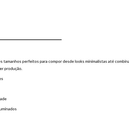
ês tamanhos perfeitos para compor desde looks minimalistas até combin
uer produção.
es
dade
iluminados