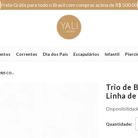
Frete Grátis para todo o Brasil com compras acima de R$ 500.00
untos
Correntes
Dia dos Pais
Escapulários
Infantil
Pierci
25 CO...
Trio de 
Linha de
Disponibilidad
Quantidade: