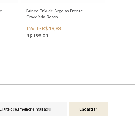
Brinco Trio de Argolas Frente
Trio de Brincos Ponto de Luz Banhado
Cravejada Retan...
a Ouro 1...
12x de R$ 19,88
12x de R$
R$ 198,00
R$ 79,00
Cadastrar