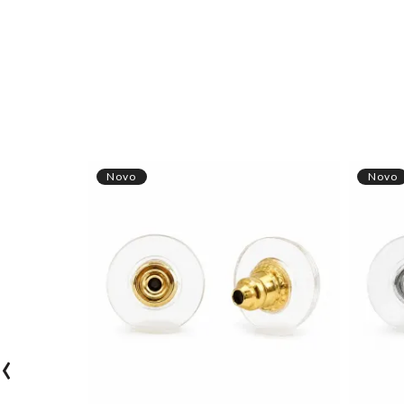
Novo
Novo
‹