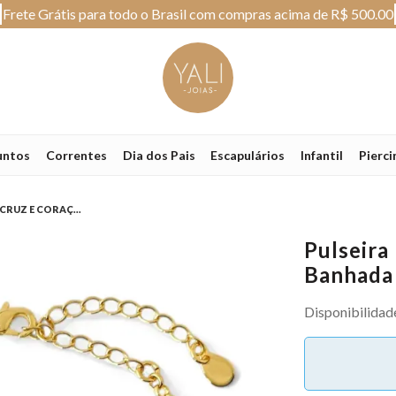
Frete Grátis para todo o Brasil com compras acima de R$ 500.00
untos
Correntes
Dia dos Pais
Escapulários
Infantil
Pierci
RUZ E CORAÇ...
Pulseira
Banhada 
Disponibilidad