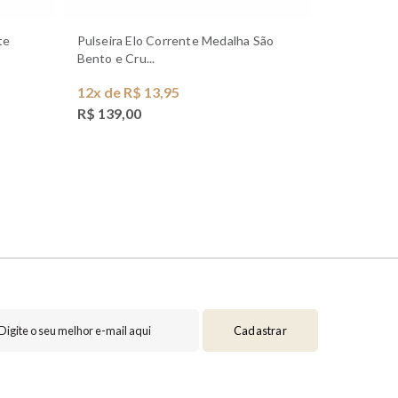
Pulseira Elo Corrente Medalha São
Pulseira Terço Rosário Banhada a
Bento e Cru...
Ouro 18k - 
12x de R$ 13,95
12x de R$
R$ 139,00
R$ 119,0
Cadastrar