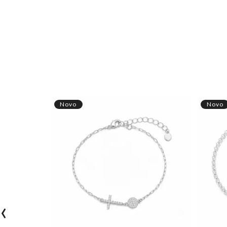
Novo
Novo
‹