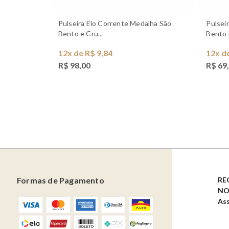
Pulseira Elo Corrente Medalha São
Pulseira Medalha Dupla Face São
Bento e Cru...
Bento 
12x de R$ 9,84
12x d
R$ 98,00
R$ 69
Formas de Pagamento
RE
NO
Ass