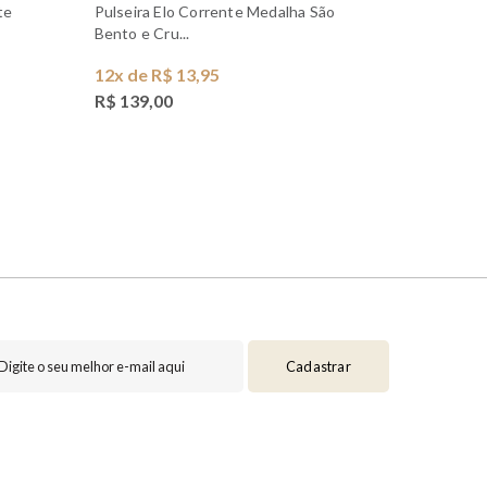
Pulseira Elo Corrente Medalha São
Pulseira Terço Rosário Banhada a
Bento e Cru...
Ouro 18k - 
12x de R$ 13,95
12x de R$
R$ 139,00
R$ 119,0
Cadastrar