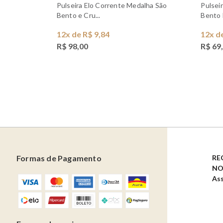
Pulseira Elo Corrente Medalha São
Pulseira Medalha Dupla Face São
Bento e Cru...
Bento 
12x de R$ 9,84
12x d
R$ 98,00
R$ 69
Formas de Pagamento
RE
NO
Ass