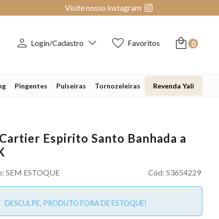
Visite nosso Instagram
Login/Cadastro
Favoritos
0
ng
Pingentes
Pulseiras
Tornozeleiras
Revenda Yali
 Cartier Espirito Santo Banhada a
K
e:
SEM ESTOQUE
Cód:
53654229
DESCULPE, PRODUTO FORA DE ESTOQUE!