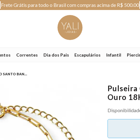
Frete Grátis para todo o Brasil com compras acima de R$ 500.00
untos
Correntes
Dia dos Pais
Escapulários
Infantil
Pierci
O SANTO BAN...
Pulseira
Ouro 18
Disponibilidad