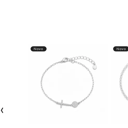
Novo
Novo
‹