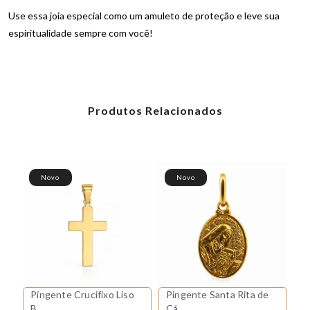
Use essa joia especial como um amuleto de proteção e leve sua
espiritualidade sempre com você!
Produtos Relacionados
Novo
Novo
Pingente Crucifixo Liso
Pingente Santa Rita de
Pingente Cruz Crucifixo
B...
Cá...
L.