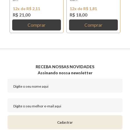
12x de R$ 2,11
12x de R$ 1,81
1
R$ 21,00
R$ 18,00
R
Comprar
Comprar
RECEBA NOSSAS NOVIDADES
Assinando nossa newsletter
Cadastrar