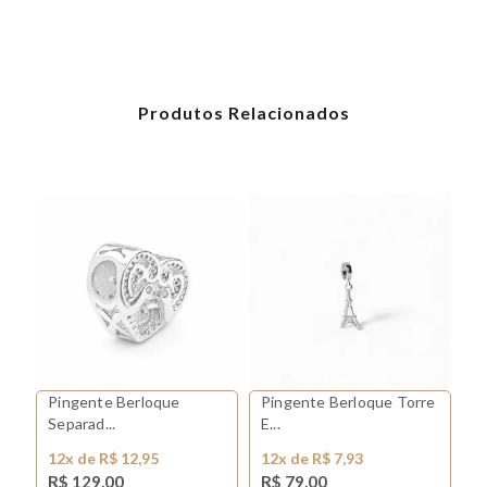
Produtos Relacionados
Pingente Berloque
Pingente Berloque Torre
Pingente Berloque Flor
Separad...
E...
Pr
12x de R$ 12,95
12x de R$ 7,93
1
R$ 129,00
R$ 79,00
R