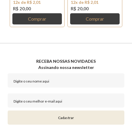
12x de R$ 2,01
12x de R$ 2,01
1
R$ 20,00
R$ 20,00
R
Comprar
Comprar
RECEBA NOSSAS NOVIDADES
Assinando nossa newsletter
Cadastrar