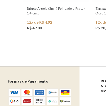
Brinco Argola (3mm) Folheado a Prata -
Tarraxa Sutiã de Orelha Banhado a
1,4 cm...
Ouro 1
12x de R$ 4,92
12x d
R$ 49,00
R$ 20
Formas de Pagamento
RE
NO
Ass