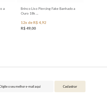
Brinco Liso Piercing Fake Banhado a
Brinco Argola Click 3 em 1 Lisa
Ouro 18k ...
Banhado a O
12x de R$ 4,92
12x de R$
R$ 49,00
R$ 59,00
Cadastrar