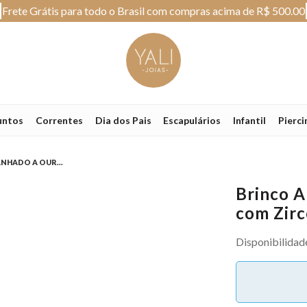
Frete Grátis para todo o Brasil com compras acima de R$ 500.00
untos
Correntes
Dia dos Pais
Escapulários
Infantil
Pierci
HADO A OUR...
Brinco A
com Zirc
Disponibilidad