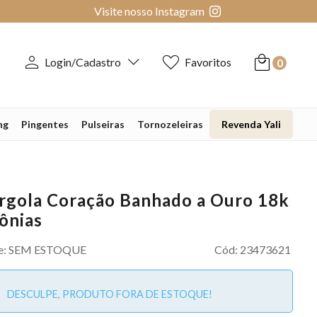
Visite nosso Instagram
Login/Cadastro
Favoritos
0
ng
Pingentes
Pulseiras
Tornozeleiras
Revenda Yali
rgola Coração Banhado a Ouro 18k
ônias
e:
SEM ESTOQUE
Cód:
23473621
DESCULPE, PRODUTO FORA DE ESTOQUE!