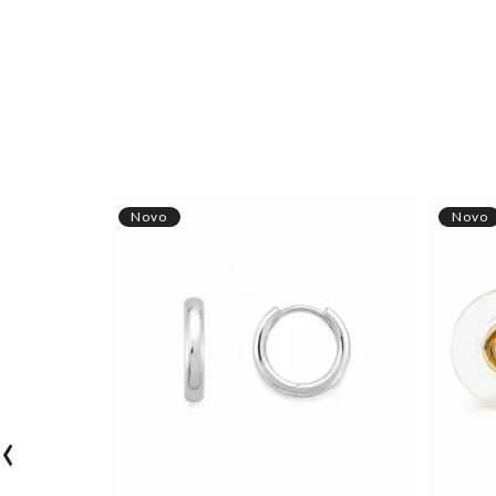
Novo
Novo
‹