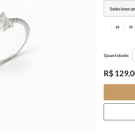
Selecione u
18
19
Quantidade:
R$ 129,