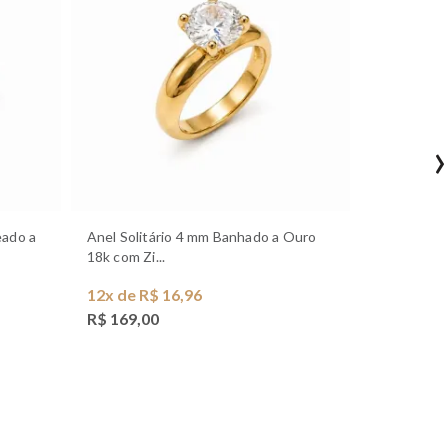
Anel Solitário 4 mm Banhado a Ouro
Anel Duplo em X Cravejado Banhado a
18k com Zi...
Ouro 18k ..
12x de R$ 16,96
12x de R$
R$ 169,00
R$ 129,0