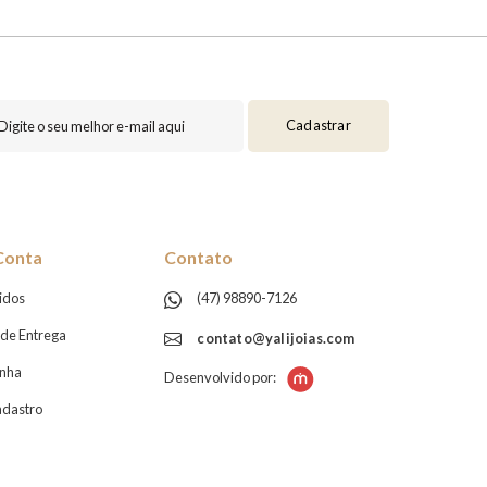
Cadastrar
Conta
Contato
idos
(47) 98890-7126
de Entrega
contato@yalijoias.com
enha
Desenvolvido por:
adastro