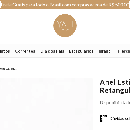
Frete Grátis para todo o Brasil com compras acima de R$ 500.00
untos
Correntes
Dia dos Pais
Escapulários
Infantil
Pierci
25 COM...
Anel Est
Retangul
Disponibilidad
Dúvidas so