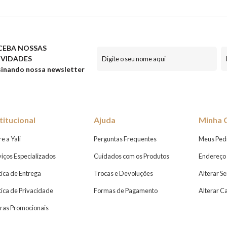
CEBA NOSSAS
VIDADES
inando nossa newsletter
titucional
Ajuda
Minha 
e a Yali
Perguntas Frequentes
Meus Ped
viços Especializados
Cuidados com os Produtos
Endereço 
tica de Entrega
Trocas e Devoluções
Alterar S
ítica de Privacidade
Formas de Pagamento
Alterar C
ras Promocionais