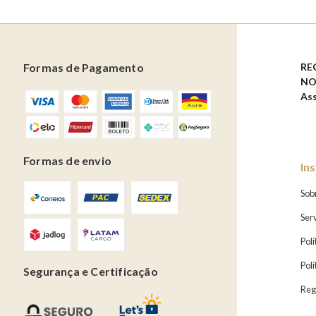
Formas de Pagamento
RE
NO
Ass
Formas de envio
Ins
Sobr
Ser
Polí
Pol
Segurança e Certificação
Reg