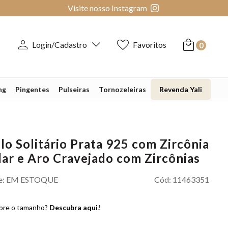
Visite nosso Instagram
Login/Cadastro
Favoritos
0
ng
Pingentes
Pulseiras
Tornozeleiras
Revenda Yali
ilo Solitário Prata 925 com Zircônia
ar e Aro Cravejado com Zircônias
e:
EM ESTOQUE
Cód:
11463351
bre o tamanho?
Descubra aqui!