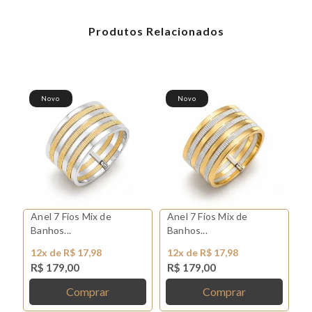
Produtos Relacionados
Novo
Novo
Anel 7 Fios Mix de
Anel 7 Fios Mix de
Anel 7 Fios Mix de
Banhos...
Banhos...
B
12x de R$ 17,98
12x de R$ 17,98
1
R$ 179,00
R$ 179,00
R
Comprar
Comprar